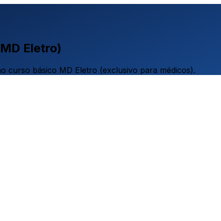
(MD Eletro)
o curso básico MD Eletro (exclusivo para médicos).