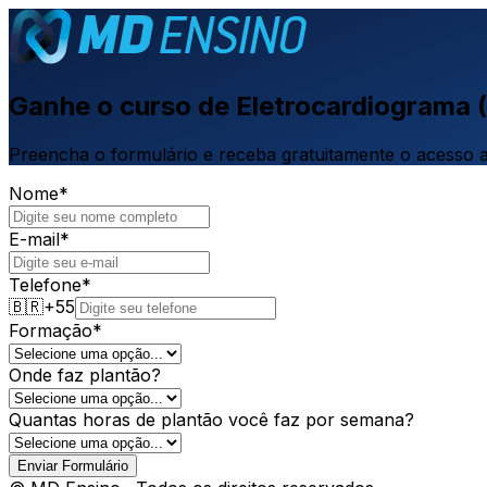
Ganhe o curso de Eletrocardiograma 
Preencha o formulário e receba gratuitamente o acesso a
Nome
*
E-mail
*
Telefone
*
🇧🇷
+55
Formação
*
Onde faz plantão?
Quantas horas de plantão você faz por semana?
Enviar Formulário